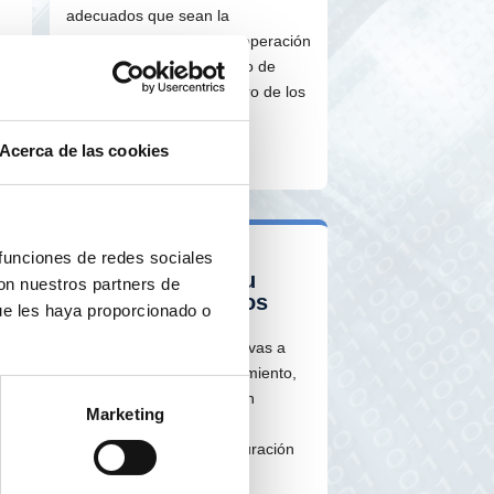
adecuados que sean la
contraparte ideal para la operación
 de
corporativa, con el objetivo de
cerrar la transacción dentro de los
plazos previstos.
Acerca de las cookies
Financiamiento
 funciones de redes sociales
mediante Deuda u
con nuestros partners de
otros Instrumentos
ue les haya proporcionado o
Las operaciones corporativas a
veces demandan financiamiento,
mientras que otras pueden
Marketing
implicar directamente la
refinanciación o reestructuración
de la deuda existente.