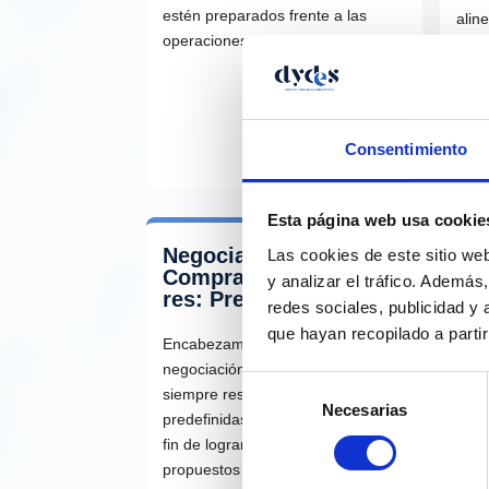
estén preparados frente a las
alin
operaciones corporativas.
Consentimiento
Esta página web usa cookie
Negociación con los
As
Las cookies de este sitio we
Compradores/Vendedo
fin
y analizar el tráfico. Ademá
res: Precio y Términos
Co
redes sociales, publicidad y
Ve
que hayan recopilado a parti
Encabezamos el proceso de
Revi
negociación con la contraparte,
Selección
por 
siempre respetando las reglas
Necesarias
de
que 
predefinidas con los socios, con el
consentimiento
perf
fin de lograr los objetivos
tran
propuestos en términos de precio