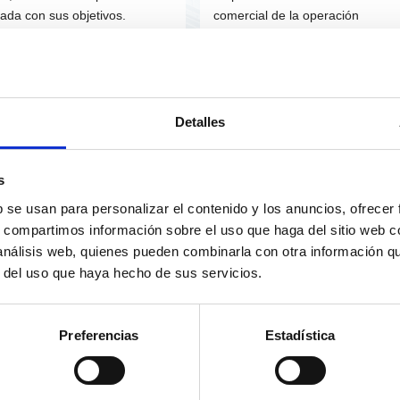
eada con sus objetivos.
comercial de la operación
corporativa, tales como la Carta
Intención (LOI, por sus siglas en
inglés), el Resumen (Teaser) y el
Memorándum de Información.
Detalles
s
esoramiento
Asesoramiento sobre
b se usan para personalizar el contenido y los anuncios, ofrecer
anciero sobre el
Reinversión y
s, compartimos información sobre el uso que haga del sitio web 
ntrato de Compra-
Plusvalías de la
 análisis web, quienes pueden combinarla con otra información q
nta
Operación
r del uso que haya hecho de sus servicios.
samos el contrato realizado
El éxito en el cierre de la
los asesores jurídicos para
operación corporativa implica
Preferencias
Estadística
el texto se adapte
tener una nueva tarea: el decidir
ectamente a los objetivos de la
cómo aprovechar esos recursos
sacción.
financieros de la manera más