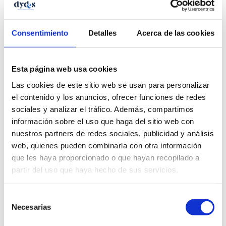
Consentimiento
Detalles
Acerca de las cookies
Cómo negociar la venta de tu empresa sin perder
valor
Esta página web usa cookies
by
dydes-uo-admin
|
Oct 30, 2025
|
HERRAMIENTAS
Las cookies de este sitio web se usan para personalizar
DE GESTIÓN
el contenido y los anuncios, ofrecer funciones de redes
La venta de una empresa es el resultado de años de
sociales y analizar el tráfico. Además, compartimos
esfuerzo, visión y crecimiento. Sin embargo, incluso una
información sobre el uso que haga del sitio web con
compañía sólida puede ver reducido su valor si la
nuestros partners de redes sociales, publicidad y análisis
negociación no se gestiona correctamente. Tras
web, quienes pueden combinarla con otra información
prepararse para maximizar el precio y elegir el
que les haya proporcionado o que hayan recopilado a
momento...
partir del uso que haya hecho de sus servicios.
Selección
Necesarias
de
consentimiento