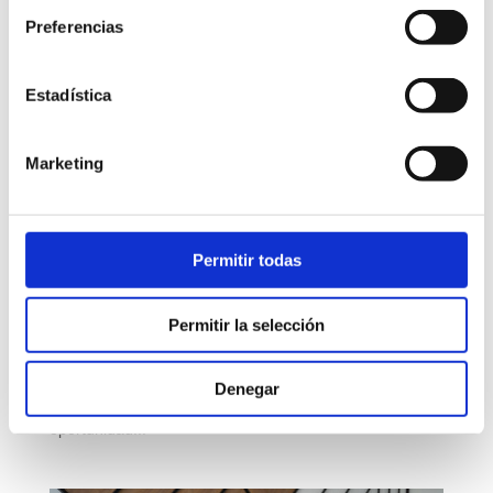
Preferencias
Estadística
Marketing
Cuándo es el mejor momento para vender una
empresa
by
dydes-uo-admin
|
Oct 15, 2025
|
HERRAMIENTAS
DE GESTIÓN
Permitir todas
Vender una empresa es una de las decisiones más
Permitir la selección
importantes en la vida de un empresario. Sin embargo,
tan importante como saber cómo prepararla es saber
cuándo hacerlo. Elegir el momento adecuado puede
Denegar
marcar la diferencia entre una operación exitosa o una
oportunidad...