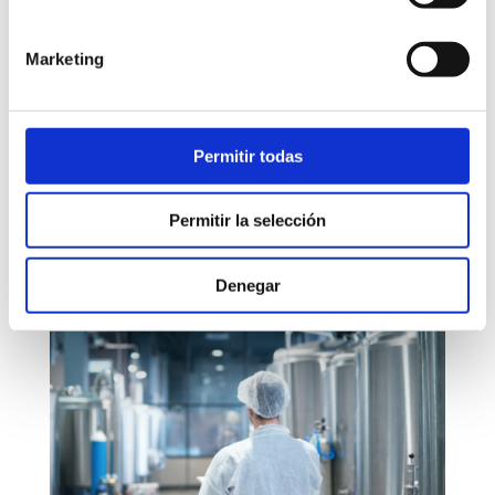
Casos de éxito en el sector retail de alimentación:
pastelería y panadería artesanal
Marketing
by
dydes-uo-admin
|
Jun 3, 2024
|
Casos de éxito
España es un país con una rica tradición en la
elaboración de pan y productos de pastelería, contando
Permitir todas
con más de 10 mil empresas en el sector, la mayoría de
ellas pymes. Este artículo destaca cómo una empresa
Permitir la selección
familiar ha logrado no solo sobrevivir sino prosperar en
un...
Denegar