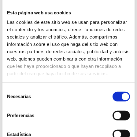
by
dydes-uo-admin
|
Aug 8, 2024
|
Casos de éxito
Esta página web usa cookies
La valoración de empresas es una herramienta
Las cookies de este sitio web se usan para personalizar
imprescindible en el ámbito empresarial y financiero, ya
el contenido y los anuncios, ofrecer funciones de redes
sea en el marco de posibles transacciones (como
sociales y analizar el tráfico. Además, compartimos
fusiones y adquisiciones), así como en las relativas a la
información sobre el uso que haga del sitio web con
planificación financiera y gestión del riesgo...
nuestros partners de redes sociales, publicidad y análisis
web, quienes pueden combinarla con otra información
que les haya proporcionado o que hayan recopilado a
partir del uso que haya hecho de sus servicios.
Selección
Necesarias
de
consentimiento
Preferencias
Estadística