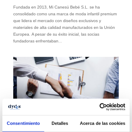
Fundada en 2013, Mi Canesú Bebé S.L. se ha
consolidado como una marca de moda infantil premium
que lidera el mercado con diseños exclusivos y
materiales de alta calidad manufacturados en la Unión
Europea. A pesar de su éxito inicial, las socias
fundadoras enfrentaban...
Consentimiento
Detalles
Acerca de las cookies
Valoración de empresas: un pilar fundamental
para la toma de decisiones estratégicas.